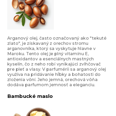
Arganový olej, často označovaný ako "tekuté
zlato", je získavaný z orechov stromu
arganovníka, ktorý sa vyskytuje hlavne v
Maroku. Tento olej je plný vitamínu E,
antioxidantov a esenciálnych mastných
kyselín, čo z neho robí vynikajúci zvlhčovač
pre pleť a vlasy. V parfumérii sa arganový olej
využíva na pridávanie hĺbky a bohatosti do
zloženia vôní. Jeho jemná, orechová vôňa
dodáva parfumom jemnosť a eleganciu.
Bambucké maslo