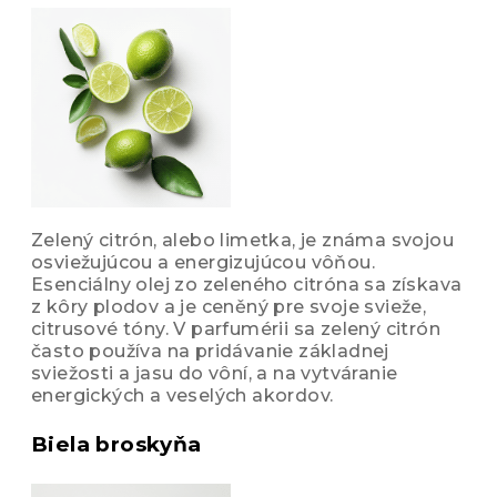
Zelený citrón, alebo limetka, je známa svojou
osviežujúcou a energizujúcou vôňou.
Esenciálny olej zo zeleného citróna sa získava
z kôry plodov a je ceněný pre svoje svieže,
citrusové tóny. V parfumérii sa zelený citrón
často používa na pridávanie základnej
sviežosti a jasu do vôní, a na vytváranie
energických a veselých akordov.
Biela broskyňa