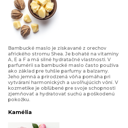
Bambucké maslo je získavané z orechov
afrického stromu Shea. Je bohaté na vitamíny
A, E a F a má silné hydratačné vlastnosti. V
parfumérii sa bambucké maslo často používa
ako základ pre tuhšie parfumy a balzamy.
Jeho jemná a prirodzená vôňa pomáha pri
vytváraní harmonických a uvoľňujúcich vôní. V
kozmetike je obľúbené pre svoje schopnosti
zjemňovať a hydratovať suchú a poškodenú
pokožku.
Kamélia