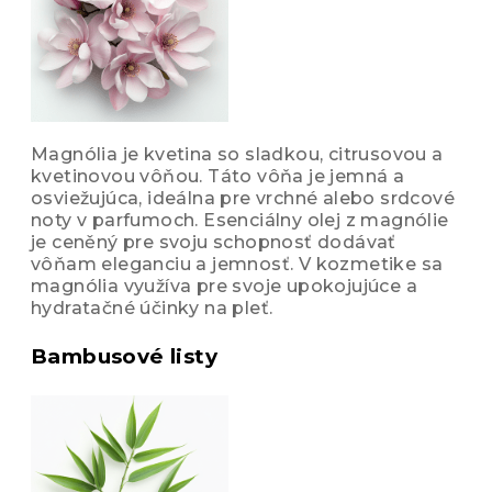
Magnólia je kvetina so sladkou, citrusovou a
kvetinovou vôňou. Táto vôňa je jemná a
osviežujúca, ideálna pre vrchné alebo srdcové
noty v parfumoch. Esenciálny olej z magnólie
je ceněný pre svoju schopnosť dodávať
vôňam eleganciu a jemnosť. V kozmetike sa
magnólia využíva pre svoje upokojujúce a
hydratačné účinky na pleť.
Bambusové listy