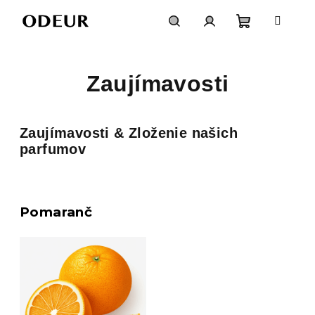
Prejsť
na
obsah
Nákupný
Hľadať
Prihlásenie
Zaujímavosti
košík
Zaujímavosti & Zloženie našich
parfumov
Pomaranč