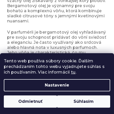
vzácny olej získavaný z vonkajšej kôry plodov.
Bergamotový olej je významný pre svoju
bohatú a komplexnú vôňu, ktorá kombinuje
sladké citrusové tóny s jemnými kvetinovými
nuansami.
V parfumérii je bergamotový olej vyhľadávaný
pre svoju schopnosť pridávať do vôní sviežosť
a eleganciu. Je často využívaný ako srdcová
alebo hlavná nota v luxusných parfumoch.
Jeho vôňa je charakteristická, čo mu
umožňuje zohrávať kľúčovú úlohu v rôznych
Tento web používa súbory cookie. Ďalším
parfumérskych kompozíciách.
prechádzaním tohto webu vyjadrujete súhlas s
ich používaním. Viac informácií
tu
.
Okrem parfumérie sa bergamotový olej
využíva aj v kozmetike pre svoje antiseptické
vlastnosti a schopnosť podporovať zdravie
Nastavenie
pleti. V aromaterapii je známy pre svoje
upokojujúce účinky na nervový systém, ktoré
pomáhajú zmierniť úzkosť a stres, a
Odmietnuť
Súhlasím
prispievajú k celkovému pocitu pokoja a
relaxácie.