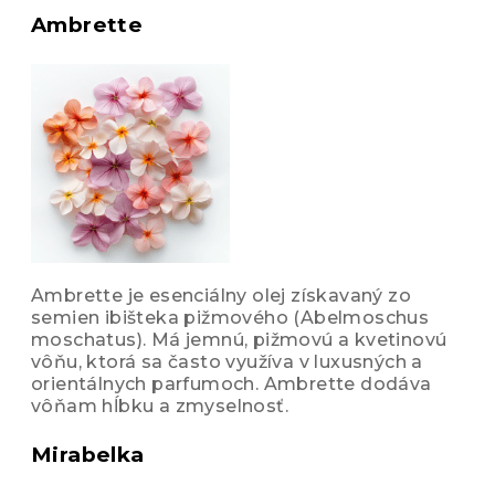
Ambrette
Ambrette je esenciálny olej získavaný zo
semien ibišteka pižmového (Abelmoschus
moschatus). Má jemnú, pižmovú a kvetinovú
vôňu, ktorá sa často využíva v luxusných a
orientálnych parfumoch. Ambrette dodáva
vôňam hĺbku a zmyselnosť.
Mirabelka