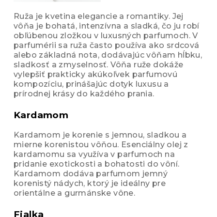
Ruža je kvetina elegancie a romantiky. Jej
vôňa je bohatá, intenzívna a sladká, čo ju robí
obľúbenou zložkou v luxusných parfumoch. V
parfumérii sa ruža často používa ako srdcová
alebo základná nota, dodávajúc vôňam hĺbku,
sladkosť a zmyselnosť. Vôňa ruže dokáže
vylepšiť prakticky akúkoľvek parfumovú
kompozíciu, prinášajúc dotyk luxusu a
prírodnej krásy do každého prania
.
Kardamom
Kardamom je korenie s jemnou, sladkou a
mierne korenistou vôňou. Esenciálny olej z
kardamomu sa využíva v parfumoch na
pridanie exotickosti a bohatosti do vôní.
Kardamom dodáva parfumom jemný
korenistý nádych, ktorý je ideálny pre
orientálne a gurmánske vône.
Fialka